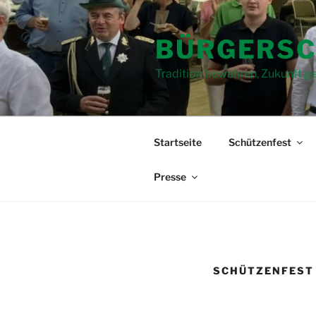
Zum
Inhalt
BÜRGERSC
springen
Tradition bewahren, Zukunft ge
Startseite
Schützenfest
Presse
SCHÜTZENFEST