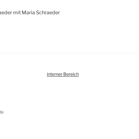
aeder mit Maria Schraeder
interner Berei
c
h
de