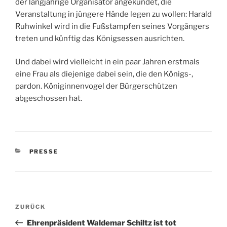
der langjährige Organisator angekündet, die
Veranstaltung in jüngere Hände legen zu wollen: Harald
Ruhwinkel wird in die Fußstampfen seines Vorgängers
treten und künftig das Königsessen ausrichten.
Und dabei wird vielleicht in ein paar Jahren erstmals
eine Frau als diejenige dabei sein, die den Königs-,
pardon. Königinnenvogel der Bürgerschützen
abgeschossen hat.
KATEGORIEN
PRESSE
Beitragsnavigation
Vorheriger
ZURÜCK
Beitrag
Ehrenpräsident Waldemar Schiltz ist tot