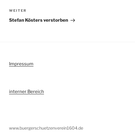
Nächster
WEITER
Beitrag
Stefan Kösters verstorben
Impressum
interner Berei
c
h
www.buergerschuetzenverein1604.de