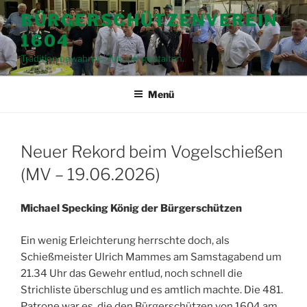
Zum
BÜRGERSCHÜTZENVEREIN
Inhalt
1604
springen
Tradition bewahren, Zukunft gestalten.
Menü
Neuer Rekord beim Vogelschießen
(MV – 19.06.2026)
Michael Specking König der Bürgerschützen
Ein wenig Erleichterung herrschte doch, als
Schießmeister Ulrich Mammes am Samstagabend um
21.34 Uhr das Gewehr entlud, noch schnell die
Strichliste überschlug und es amtlich machte. Die 481.
Patrone war es, die den Bürgerschützen von 1604 am